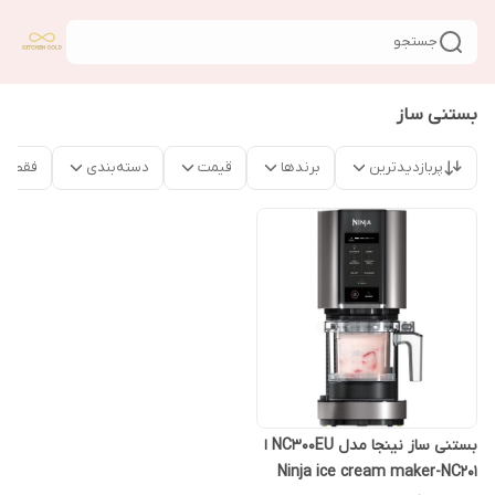
جستجو
بستنی ساز
پربازدیدترین
برندها
قیمت
دسته‌بندی
فقط م
بستنی ساز نینجا مدل NC300EU ا
Ninja ice cream maker-NC201