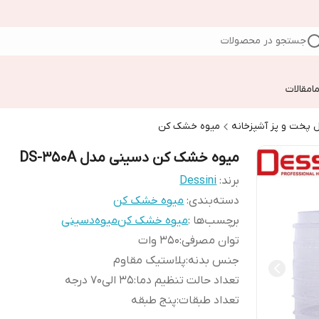
جستجو در محصولات
ا
مقالات
 پخت و پز آشپزخانه
میوه خشک کن
میوه خشک کن دسینی مدل DS-350A
برند:
Dessini
دسته‌بندی
:
میوه خشک کن
برچسب‌ها :
میوه خشک کن
میوه
دسینی
توان مصرفی
:
350 وات
جنس بدنه
:
پلاستیک مقاوم
تعداد حالت تنظیم دما
:
35 الی70 درجه
تعداد طبقات
:
پنج طبقه