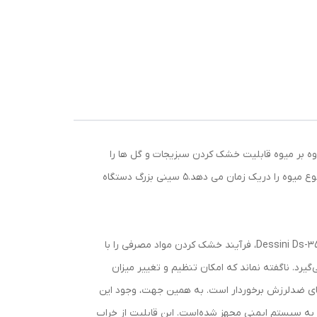
بر میوه قابلیت خشک کردن سبزیجات و گل ها را
دارد.بهترین قطر میوه برای خشک کردن این دستگاه ۵ میلی متر است.این دستگاه با برخورداری از ۵ طبقه مجزا اجازه خشک کردن چند نوع میوه را دریک زمان می دهد.۵ سینی بزرگ دستگاه
قفسه‌های دستگاه به منظور توزیع مناسب حرارت، به صورت مشبک طراحی شده‌است. توان مصرفی 3۵۰ وات دستگاه Dessini Ds-350a Fruit Dryer، فرآیند خشک کردن مواد مصرفی را با
یرد. ناگفته نماند که امکان تنظیم و تغییر میزان
جود دارد.دستگاه میوه خشک کن دسینی مدل 350A در ساختار خود از پایه‌های ضدلرزش برخوردار است. به همین جهت، وجود این
ن به سیستم ایمنی مجهز شده‌است. این قابلیت از خراب