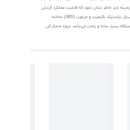
 زمینه باید خاطر نشان نمود که قابلیت عملکرد گردش
دورانی هوا، در افزایش سطح کیفی میوه‌های خشک شده تاثیر بسزایی برجای می‌گذارد.بدنه میوه و سبزی خشک کن دسینی 350a از متریال پلاستیک باکیفیت و مرغوب (ABS) ساخته
دستگاه بسیار ساده و راحت می‌باشد. میوه خشک کن