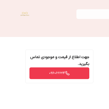
جهت اطلاع از قیمت و موجودی تماس
بگیرید.
09160666214