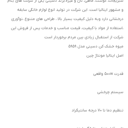
سبزیجات، گوشت، ماهی، نان و غیره.برند دسینی یکی از شرکت های بنام
و مشهور ایتالیا است. این شرکت در تولید انوع لوازم خانگی سابقه
درخشانی دارد وبه دلیل کیفیت بسیار بالا ، طراحی های متنوع ،نوآوری
،استفاده از مواد با کیفیت، قیمت مناسب و خدمات پس از فروش این
شرکت از استقبال زیادی بین مردم برخوردار است
میوه خشک کن دسینی مدل 5959
اصل ایتالیا مونتاژ چین
قدرت 500w واقعی
سیستم چرخشی
تنظیم دما تا 70 درجه سانتیگراد