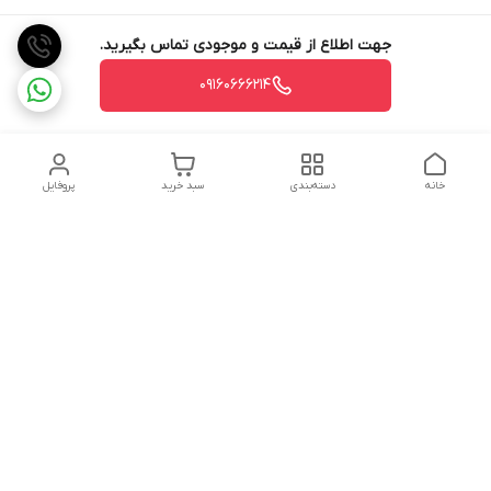
جهت اطلاع از قیمت و موجودی تماس بگیرید.
09160666214
خانه
دسته‌بندی
سبد خرید
پروفایل
دسترسی سریع
تماس با ما
شکایات
درباره ما
قوانین و مقررات
سیاست حریم خصوصی