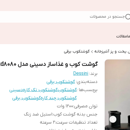
جستجو در محصولات
ا
مقالات
 پخت و پز آشپزخانه
گوشتکوب برقی
گوشت کوب و غذاساز دسینی مدل kd8080
برند:
Dessini
دسته‌بندی
:
گوشتکوب برقی
برچسب‌ها :
گوشتکوب
گوشتکوب تک کاره
دسینی
گوشتکوب چند کاره
گوشتکوب برقی
توان مصرفی
:
1200 وات
جنس بدنه گوشت کوب
:
استیل ضد زنگ
تعداد تنظیمات سرعت
:
2 سرعته