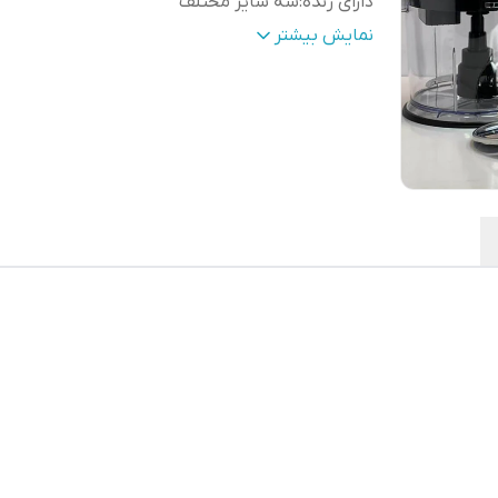
دارای رنده
:
سه سایز مختلف
اقلام
موتور دستگاه / سری گوشت کوب / سری همزن
نمایش بیشتر
همراه
:
پارچ / محفظه خردکن / محفظه غذاساز / رنده ه
دفترچه راهنما
ظرفیت محفظه مخلوط کن
:
۸۰۰ میل و ۴۰۰ میل