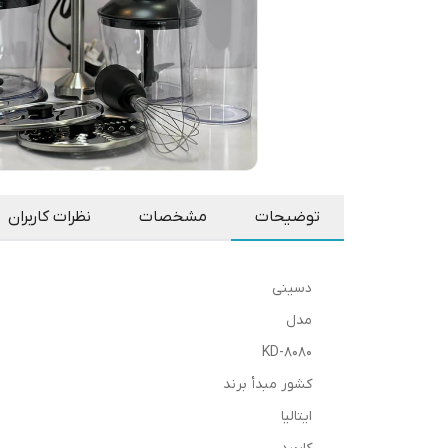
توضیحات
مشخصات
نظرات کاربران
دسینی
مدل
KD-8080
کشور مبدأ برند
ایتالیا