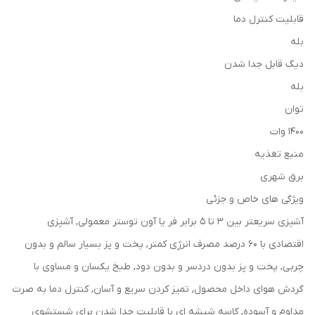
قابلیت کنترل دما
بله
دیگ قابل جدا شدن
بله
توان
1400 وات
منبع تغذیه
برق شهری
ویژگی های خاص و جزئی
آشپزی سریعتر بین 3 تا 5 برابر فر یا آون توستر معمولی, آشپزی
اقتصادی با 60 درصد مصرف انرژی کمتر, پخت و پز بسیار سالم و بدون
چربی, پخت و پز بدون دردسر و بدون دود, طبخ یکسان و مساوی با
گردش هوای داخل محصول, تمیز کردن سریع و آسان, کنترل دما به صرت
مداوم و آسوده, کاسه شیشه ای با قابلیت جدا شدن برای شستشوی