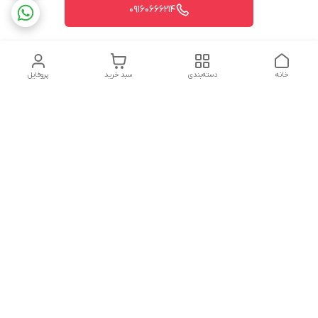
09160666214
خانه
دسته‌بندی
سبد خرید
پروفایل
دسترسی سریع
تماس با ما
شکایات
درباره ما
قوانین و مقررات
سیاست حریم خصوصی
شماره تماس
09160666214
آدرس ایمیل
kitcheen.gold@gmail.com