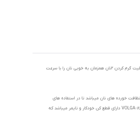
توستر 2 اسلایسی 700 وات ولگا مدل VOLGA-86-C از سری محصولات باکیفیت توستر برند ولگا است. این توستر با توان 700 وات و قابلیت گرم کردن 2نان همزمان به خوبی نان را با سرعت
وری و نظافت خورده های نان میباشد تا در استفاده های
بعدی به آسانی و بدون سوختن خورده نان های قبلی از دستگاه استفاده کنید. علاوه بر قابلیت تنظیم سطح گرما، توستر ولگا مدل VOLGA-86-C دارای قطع کن خودکار و تایمر میباشد که