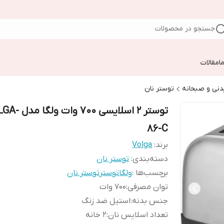
جستجو در محصولات
ا
مقالات
دنی و صبحانه
توستر نان
توستر 2 اسلایسی 700 وا
86-C
برند:
Volga
دسته‌بندی
:
توستر نان
برچسب‌ها :
ولگا
توستر
توستر نان
توان مصرفی
:
700 وات
جنس بدنه
:
استیل ضد زنگ
تعداد اسلایس نان
:
2 خانه