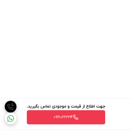
جهت اطلاع از قیمت و موجودی تماس بگیرید.
09160666214