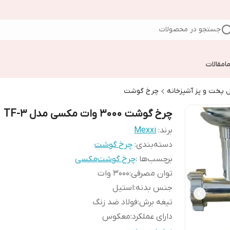
جستجو در محصولات
ا
مقالات
 پخت و پز آشپزخانه
چرخ گوشت
چرخ گوشت 3000 وات مکسی مدل TF-3
برند:
Mexxi
دسته‌بندی
:
چرخ گوشت
برچسب‌ها :
چرخ گوشت
مکسی
توان مصرفی
:
3000 وات
جنس بدنه
:
استیل
تیغه برش
:
فولاد ضد زنگ
دارای عملکرد
:
معکوس