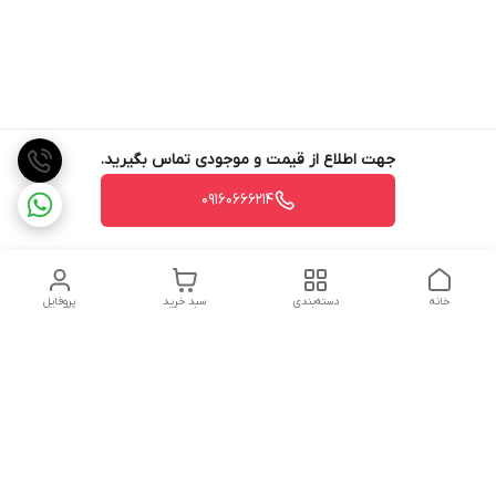
جهت اطلاع از قیمت و موجودی تماس بگیرید.
09160666214
خانه
دسته‌بندی
سبد خرید
پروفایل
دسترسی سریع