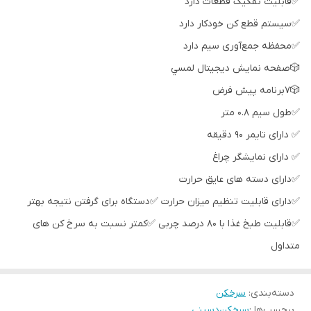
✅قابلیت تفکیک قطعات دارد
✅سیستم قطع کن خودکار دارد
✅محفظه جمع‌آوری سیم دارد
🎲صفحه نمايش ديجيتال لمسي
🎲7برنامه پيش فرض
✅طول سیم 0.8 متر
✅ دارای تایمر 90 دقیقه
✅ دارای نمایشگر چراغ
✅دارای دسته های عایق حرارت
✅دارای قابلیت تنظیم میزان حرارت ✅دستگاه برای گرفتن نتیجه بهتر
✅قابلیت طبخ غذا با 80 درصد چربی ✅کمتر نسبت به سرخ کن های
متداول
دسته‌بندی
:
سرخکن
برچسب‌ها :
سرخکن
دسینی