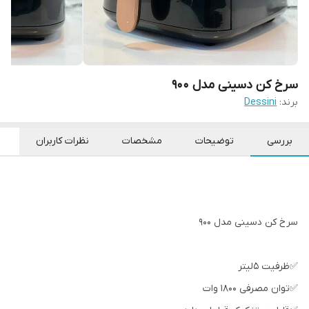
سرخ کن دسینی مدل 900
برند:
Dessini
بررسی
توضیحات
مشخصات
نظرات کاربران
سرخ كن دسينی مدل 900
✅ظرفیت 5لیتر
✅توان مصرفی 1800 وات