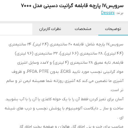
سرویس17 پارچه قابلمه گرانیت دسینی مدل 7000
برند:
Dessini
توضیحات
مشخصات
نظرات کاربران
سرویس17 پارچه شامل: قابلمه 20 سانتیمتری (2.4 لیتر)، 24 سانتیمتری
(4.4 لیتری)، 28 سانتیمتری (6.6 لیتری)، 32 سانتیمتری (9.6 لیتری)
قابلمه, تابه عمیق 28 سانتیمتری (4 لیتری) و ۷عدد وسایل اشپزی
مواد گرانیتی نچسب مورد تایید ECAS، بدون PFOA، PTFE، و ظروف
آشپزی ما تضمین می کند که آشپزی روزانه شما همیشه ایمن تر و سالم
تر است.
آسان برای تمیز کردن-فقط آن را با یک حوله کاغذی یا آن را با آب بشویید.
ساخت و ساز _ دایکاست آلومینیوم با پوشش نچسب و درب های شیشه
ای .
مناسب برای خت و پز_ اجاق گاز، هالوژن و صفحه پخت اجاق گاز