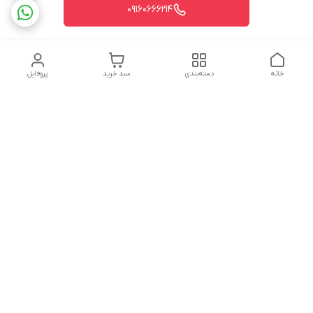
09160666214
خانه
دسته‌بندی
سبد خرید
پروفایل
دسترسی سریع
تماس با ما
شکایات
درباره ما
قوانین و مقررات
سیاست حریم خصوصی
شماره تماس
09160666214
آدرس ایمیل
kitcheen.gold@gmail.com