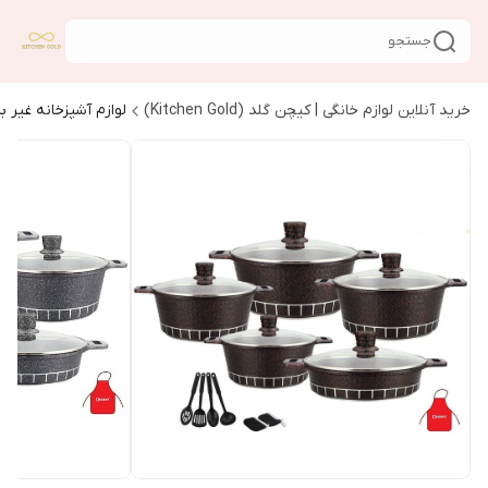
جستجو
خرید آنلاین لوازم خانگی | کیچن گلد (Kitchen Gold)
لوازم آشپزخانه غیر ب