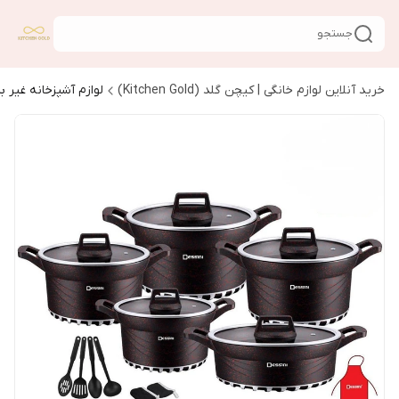
جستجو
خرید آنلاین لوازم خانگی | کیچن گلد (Kitchen Gold)
لوازم آشپزخانه غیر ب