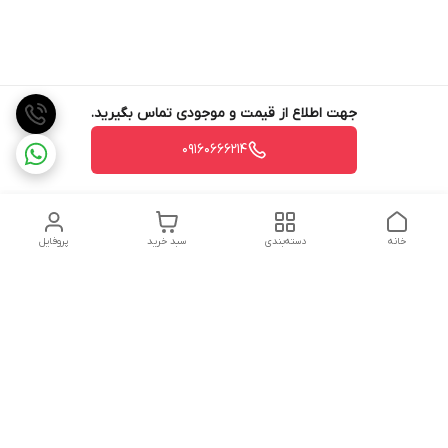
جهت اطلاع از قیمت و موجودی تماس بگیرید.
09160666214
خانه
دسته‌بندی
سبد خرید
پروفایل
دسترسی سریع
تماس با ما
شکایات