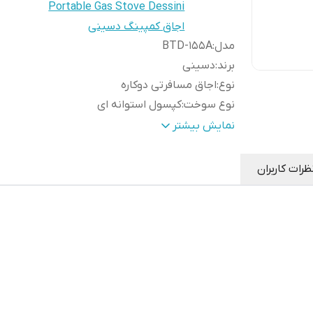
Portable Gas Stove Dessini
اجاق کمپینگ دسینی
مدل
:
BTD-155A
برند
:
دسینی
نوع
:
اجاق مسافرتی دوکاره
نوع سوخت
:
کپسول استوانه ای
فندک
:
دارد
نمایش بیشتر
شعله پوش
:
دارد
جنس بدنه
:
استیل
ظرات کاربران
کیف
:
دارد
سیستم
:
جرقه زنی
دستگیره
:
دارد
کاربرد
:
سفر، کمپ، منزل، خودرو
مناسب برای
:
۲ تا ۴ نفر