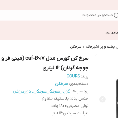
جستجو در محصولات
ا
مقالات
 پخت و پز آشپزخانه
سرخکن
سرخ کن کورس مدل caf-1607 (مینی فر و
جوجه گردان) 12 لیتری
برند:
COURS
دسته‌بندی
:
سرخکن
برچسب‌ها :
کورس
سرخکن
سرخکن بدون روغن
جنس بدنه
:
پلاستیک مقاوم
توان مصرفی
:
1800 وات
ظرفیت سرخکن
:
12 لیتر