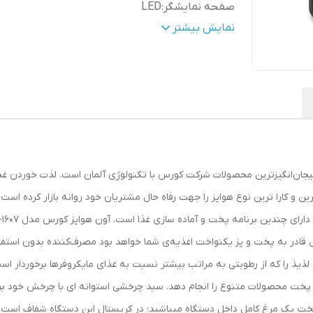
صفحه نمایشگر
:
LED
دارای برنامه
:
پیش فرض پخت
نمایش بیشتر
اقلام
توری سرخ کن گردان – جوجه گردان – سینی پ
همراه
:
– سه عدد توری
CAF یکی از جدیدترین و هیجان‌انگیزترین محصولات شرکت کورس با تکنولوژی آلمان است. لذت 
 قادر به پخت و پز یکنواخت اغذیه‌ی شما خواهد بود مصرف‌کننده بدون استفاده 
پخت محصولات متنوع را انجام دهد. سبد چرخشی استوانه ای با چرخش خود برا
خت یک مرغ کامل داخل دستگاه میباشید؛ در کریستال این دستگاه شفاف است و