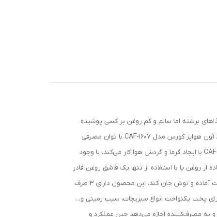
یتزا
خوردن غذاهای برشته اما سالم و کم روغن بر کسی پوشیده
نیست. شرکت قدرتمند کورس ، یکی از بهترین، شکیل‌ترین و کارا‌ ترین نوع هواپز را جهت رفاه حال مشتریان خود روانه بازار کرده است. آون هواپز کورس مدل CAF-1607 با توان مصرفی
1800وات و 12 لیتر گنجایش دستگاهی قدرتمند است که دارای چندین برنامه پخت و آماده سازی غذا است. آون هواپز کورس مدل CAF-1607 با ایجاد گرما و گردش هوا کار می‌کند. با وجود
از روغن یا با استفاده از تنها یک قاشق روغن قادر
خواهد بود به پخت‌وپز غذاهای مختلف بپردازد و غذایی لذیذ را که از رطوبتی به مراتب بیشتر نسبت به غذای مایکروفرها برخوردار است آماده و نوش جان کند. این محصول دارای 3 ظرف
ی پخت یکنواخت انواع سبزیجات، سیب زمینی و...
 به مصرف‌کننده اجازه می‌دهد حین عملکرد و