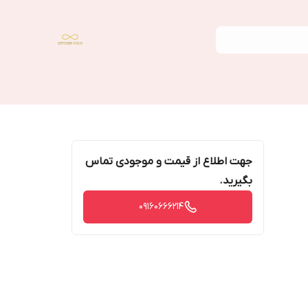
جهت اطلاع از قیمت و موجودی تماس
بگیرید.
09160666214