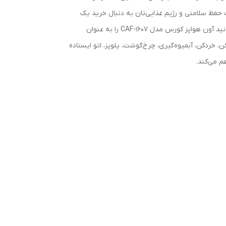
حفظ سلامتی و رژیم غذایی‌تان به دنبال خرید یک
کالای جدید با امکانات همزمان یک فر حرفه‌ای و آون و سرخ کن و تستر و هواپز هستنید و قیمت کالا نیز برایتان مهم است، آنگاه میتوانید آون هواپز کورس مدل CAF-1607 را به عنوان
 خردکن‌، آبمیوه‌گیری‌، چرخ‌گوشت‌، پلوپز، اتو ایستاده
م می‌کند.