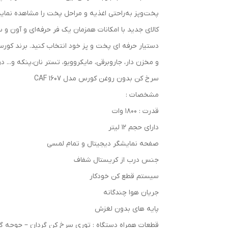
پخت‌وپز به‌راحتی اغذیه و مراحل پخت را مشاهده نما
دستیار حرفه ای پخت و پز خود انتخاب کنید. برند کورس با 
و مخزن دار، جاروبرقی، مایکروویو، تستر نان،پنکه و... د
سرخ کن بدون روغن کورس مدل CAF 1607
مشخصات :
قدرت : 1800 وات
دارای حجم 12 لیتر
صفحه نمایشگر دیجیتال و تمام لمسی
جنس درب از کریستال شفاف
سیستم قطع کن خودکار
جریان هوا چندگانه
پایه های بدون لغزش
قطعات همراه دستگاه : توری سرخ کن گردان – جوجه گر