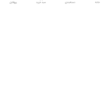
خانه
دسته‌بندی
سبد خرید
پروفایل
دسترسی سریع
تماس با ما
شکایات
درباره ما
قوانین و مقررات
سیاست حریم خصوصی
شماره تماس
09160666214
آدرس ایمیل
kitcheen.gold@gmail.com