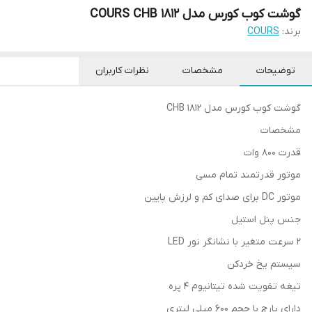
گوشت کوب کورس مدل COURS CHB 1812
برند:
COURS
توضیحات
مشخصات
نظرات کاربران
گوشت کوب کورس مدل CHB 1812
مشخصات
قدرت 800 وات
موتور قدرتمند تمام مسی
موتور DC برای صدای کم و لرزش پایین
جنس پنل استیل
2 سرعت متغیر با نشانگر نور LED
سیستم یخ خردکن
تیغه تقویت شده تیتانیوم 4 پره
دارای پارچ با حجم 600 میلی لیتری