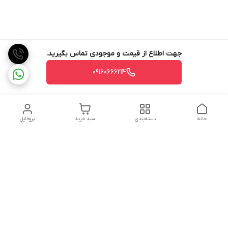
جهت اطلاع از قیمت و موجودی تماس بگیرید.
09160666214
خانه
دسته‌بندی
سبد خرید
پروفایل
دسترسی سریع
تماس با ما
شکایات