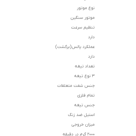
نوع موتور
موتور سنگین
تنظیم سرعت
دارد
عملکرد پالس(برگشت)
دارد
تعداد تیغه
3 نوع تیغه
جنس شفت متعلقات
تمام فلزی
جنس تیغه
استیل ضد زنگ
میزان خروجی
2000 گرم در دقیقه