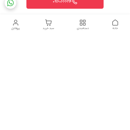
09160666214
خانه
دسته‌بندی
سبد خرید
پروفایل
دسترسی سریع
تماس با ما
شکایات
درباره ما
قوانین و مقررات
سیاست حریم خصوصی
شماره تماس
09160666214
آدرس ایمیل
kitcheen.gold@gmail.com