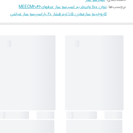
برچسب‌ها :
توان ۱۱۰۰ وات
خرید اسپرسو ساز حرفهای
MEECM2046
کاپوچینو ساز
مخزن ۱٫۵ لیتر
فشار ۲۰ بار
اسپرسو ساز مباشی