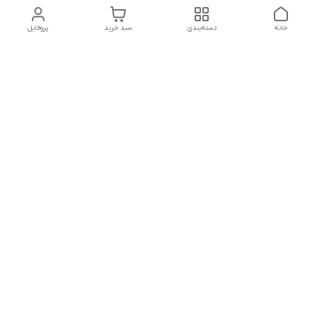
خانه
دسته‌بندی
سبد خرید
پروفایل
دسترسی سریع
تماس با ما
شکایات
درباره ما
قوانین و مقررات
سیاست حریم خصوصی
شماره تماس
09160666214
آدرس ایمیل
kitcheen.gold@gmail.com