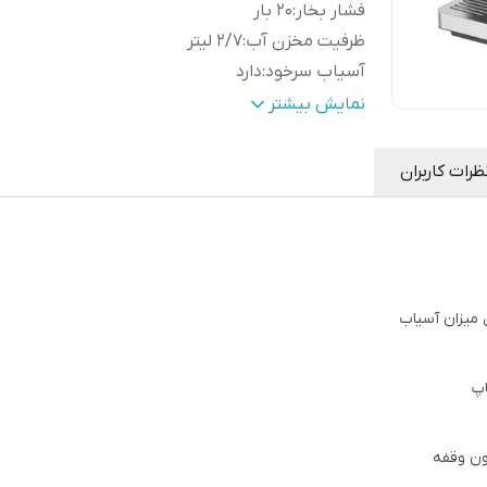
فشار بخار
:
۲۰ بار
ظرفیت مخزن آب
:
۲/۷ لیتر
آسیاب سرخود
:
دارد
حجم مخزن آسیاب
:
۲۵۰ گرم
نمایش بیشتر
تعداد حالت آسیاب
:
۳۰ درجه
سیستم پیش دم آوری
:
دارد
ظرات کاربران
قابلیت ساخت آمریکانو و قهوه ایتالیایی
:
دارد
جنس بدنه
:
تمام استیل ضدزنگ
سیستم کاپوچینوساز
:
دارد
تعداد بویلر
:
۲ عدد
قابلیت تنظیم بخار
:
دارد
تعداد پمپ آب
:
۲ عدد
صفحه نمایشگر
دارد ( صفحه نمایشگر PID برای ن
دیجیتال
:
دادن دما و زمان عصاره گیری)
پنل کنترل
:
دکمه ای
نازل
دارد ( صفحه نمایشگر PID برای نشان داد