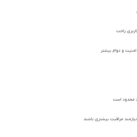
بخار
:
زمان عصاره گیری)
سینی چکه گیر
:
دارد
سیستم گرمکن فنجان
:
دارد
سیستم خاموشی خودکار
:
دارد
نوشیدنی های قابل
اسپرسو، کاپوچینو، لاته، آبجوش
تهیه
:
گرم و...
امنیت و دوام بیشتر
مناسب مصارف
:
خانگی، محل کار، کافه های کوچک
نمایشگر فشارسنج
:
دارد
اقلام
پرتافیلتر نیمه صنعتی سایز ۵۸، بسکت های
همراه
:
تحت فشار تک و دبل شات، پیچر استیل مباشی
تمپر تمام استیل مباشی، وسایل نظافت
یازمند مراقبت بیشتری باشند