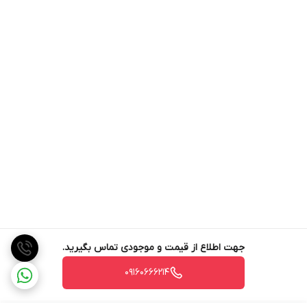
جهت اطلاع از قیمت و موجودی تماس بگیرید.
09160666214