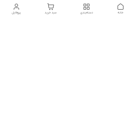
خانه
دسته‌بندی
سبد خرید
پروفایل
دسترسی سریع
تماس با ما
شکایات
درباره ما
قوانین و مقررات
سیاست حریم خصوصی
شماره تماس
09160666214
آدرس ایمیل
kitcheen.gold@gmail.com