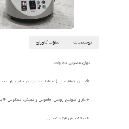
توضیحات
نظرات کاربران
توان مصرفی 800 وات
🔶موتور تمام مس (محافظت موتور در برابر حرارت بیش
🔸دارای سوئیچ روشن، خاموش و عملکرد معکوس 🔶بد
🔸تیغه برش فولاد ضد زن