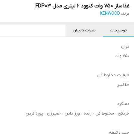
غذاساز 750 وات کنوود 2 لیتری مدل FDP03
برند:
KENWOOD
توضیحات
نظرات کاربران
توان
750 وات
ظرفیت مخلوط کن
1.8 لیتر
عملکرد
خردکن - مخلوط کن - رنده - ورز دادن - خمیرزن - پوره کردن
جنس تیغه