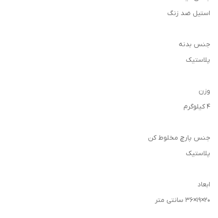
استیل ضد زنگ
جنس بدنه
پلاستیک
وزن
4 کیلوگرم
جنس پارچ مخلوط کن
پلاستیک
ابعاد
20×19×36 سانتی متر