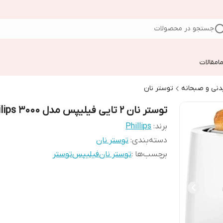
جستجو در محصولات
ا
مقالات
دنی و صبحانه
توستر نان
توستر نان 2 تایی فیلیپس مدل Philips 3000
برند:
Phillips
دسته‌بندی
:
توستر نان
برچسب‌ها :
توستر نان
فیلیپس
توستر