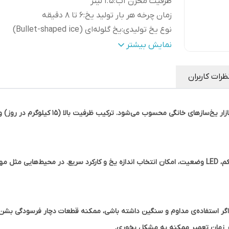
ظرفیت مخزن آب
:
۱.۵ لیتر
زمان چرخه هر بار تولید یخ
:
۶ تا ۸ دقیقه
نوع یخ تولیدی
:
یخ گلوله‌ای (Bullet-shaped ice)
اندازه یخ
:
دو اندازه متفاوت (کوچک و بزرگ)
نمایش بیشتر
جنس بدنه
:
استیل ضدزنگ
نشانگر LED
:
وضعیت
ظرات کاربران
تعداد یخ در هر چرخه
:
۹ عدد یخ
مزایای برجسته این مدل عبارتند از: بدنه استیل مستحکم، LED وضعیت، امکان انتخاب اندازه یخ و کارکرد سری
اگر استفاده‌ی مداوم و سنگین داشته باشی، ممکنه قطعات دچار فرسودگی بشن 
ر زمان تعمیر ممکنه به مشکل بخوری.