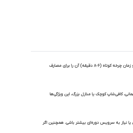
یخ‌ساز ME-ICE1500 یکی از مدل‌های قوی و متعادل در بازار یخ‌سازهای خانگی محسوب می‌شود. ترکیب ظرفیت بالا (۱۵ کیلوگرم در روز) و زمان چرخه کوتاه (۶-۸ دقیقه) آن را برای مصارف
ع. در محیط‌هایی مثل مهمانی، کافی‌شاپ کوچک یا منازل بزرگ، این ویژگی‌ها
یا نیاز به سرویس دوره‌ای بیشتر باشی. همچنین اگر