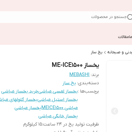
جستجو در محصولات
ا
مقالات
دنی و صبحانه
یخ ساز
یخساز ME-ICE1500
برند:
MEBASHI
دسته‌بندی
:
یخ ساز
برچسب‌ها :
یخساز لمسی مباشی
خرید یخساز مباشی
یخساز استیل مباشی
یخساز گلولهای مبا
مباشی MEICE1500
یخساز مباشی
یخساز خانگی مباشی
ظرفیت تولید یخ در ۲۴ ساعت
:
۱۵ کیلوگرم