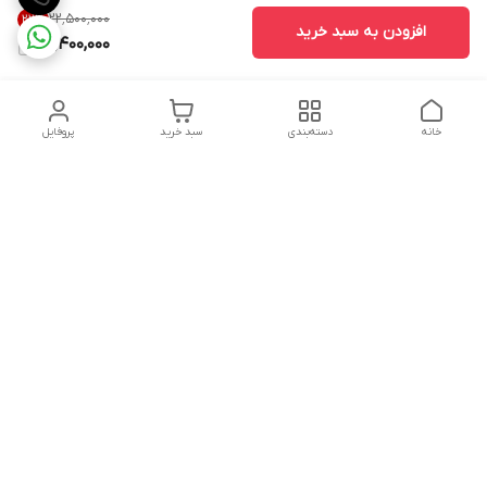
۲۲٬۵۰۰٬۰۰۰
22
%
افزودن به سبد خرید
17,400,000
خانه
دسته‌بندی
سبد خرید
پروفایل
دسترسی سریع
تماس با ما
شکایات
درباره ما
قوانین و مقررات
سیاست حریم خصوصی
شماره تماس
09160666214