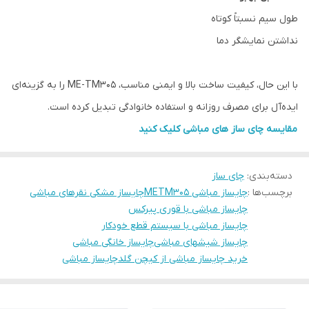
طول سیم نسبتاً کوتاه
نداشتن نمایشگر دما
با این حال، کیفیت ساخت بالا و ایمنی مناسب، ME-TM305 را به گزینه‌ای
ایده‌آل برای مصرف روزانه و استفاده خانوادگی تبدیل کرده است.
مقایسه چای ساز های مباشی کلیک کنید
دسته‌بندی
:
چای ساز
برچسب‌ها :
چایساز مباشی METM305
چایساز مشکی نقرهای مباشی
چایساز مباشی با قوری پیرکس
چایساز مباشی با سیستم قطع خودکار
چایساز شیشهای مباشی
چایساز خانگی مباشی
خرید چایساز مباشی از کیچن گلد
چایساز مباشی