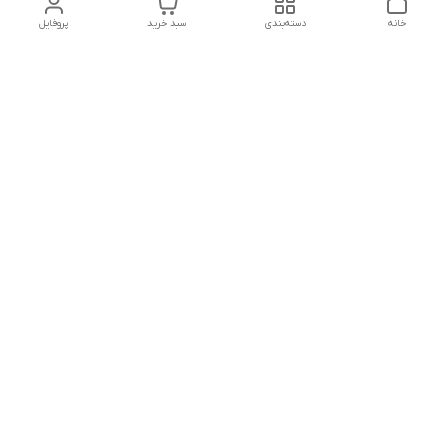
خانه
دسته‌بندی
سبد خرید
پروفایل
دسترسی سریع
تماس با ما
شکایات
درباره ما
قوانین و مقررات
سیاست حریم خصوصی
شماره تماس
09160666214
آدرس ایمیل
kitcheen.gold@gmail.com