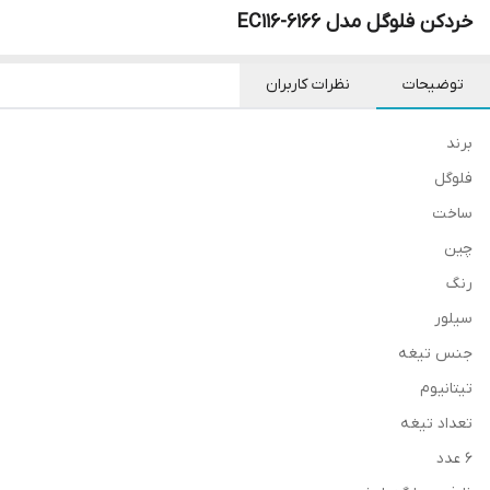
خردکن فلوگل مدل EC116-6166
توضیحات
نظرات کاربران
برند
فلوگل
ساخت
چین
رنگ
سیلور
جنس تیغه
تیتانیوم
تعداد تیغه
6 عدد