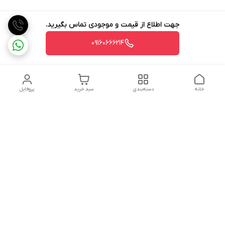
جهت اطلاع از قیمت و موجودی تماس بگیرید.
09160666214
خانه
دسته‌بندی
سبد خرید
پروفایل
دسترسی سریع
تماس با ما
شکایات
درباره ما
قوانین و مقررات
سیاست حریم خصوصی