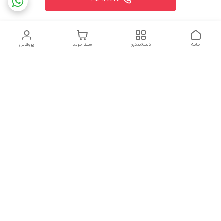
خانه
دسته‌بندی
سبد خرید
پروفایل
دسترسی سریع
تماس با ما
شکایات
درباره ما
قوانین و مقررات
سیاست حریم خصوصی
شماره تماس
09160666214
آدرس ایمیل
kitcheen.gold@gmail.com