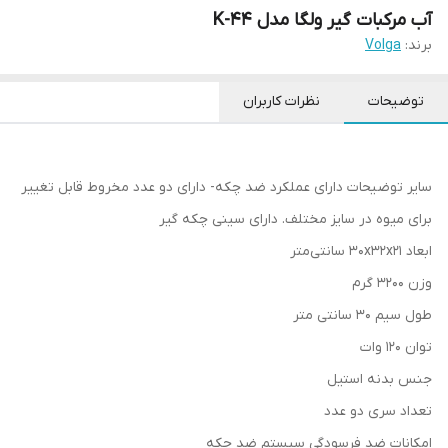
آب مرکبات گیر ولگا مدل 44-K
برند:
Volga
توضیحات
نظرات کاربران
سایر توضیحات دارای عملکرد ضد چکه- دارای دو عدد مخروط قابل تغییر
برای میوه در سایز مختلف. دارای سینی چکه گیر
ابعاد 30x32x21 سانتی‌متر
وزن 3200 گرم
طول سیم 30 سانتی متر
توان 120 وات
جنس بدنه استیل
تعداد سری دو عدد
امکانات ضد فرسودگی سیستم ضد چکه