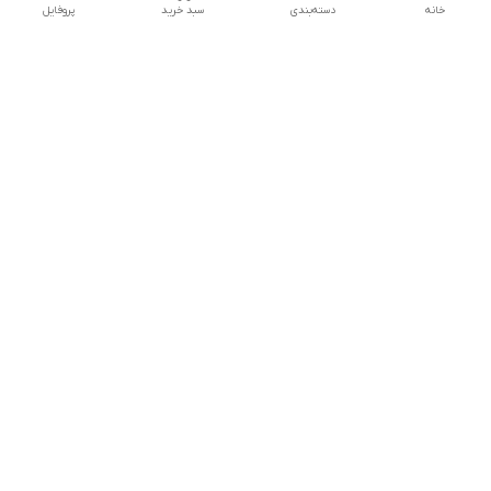
خانه
دسته‌بندی
سبد خرید
پروفایل
دسترسی سریع
تماس با ما
شکایات
درباره ما
قوانین و مقررات
سیاست حریم خصوصی
شماره تماس
09160666214
آدرس ایمیل
kitcheen.gold@gmail.com