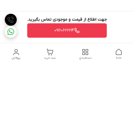
جهت اطلاع از قیمت و موجودی تماس بگیرید.
09160666214
خانه
دسته‌بندی
سبد خرید
پروفایل
دسترسی سریع
تماس با ما
شکایات
درباره ما
قوانین و مقررات