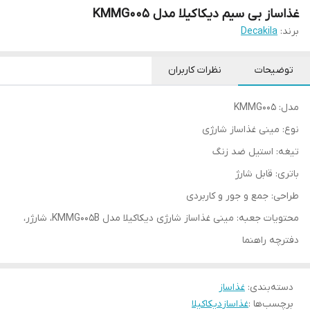
غذاساز بی سیم دیکاکیلا مدل KMMG005
برند:
Decakila
توضیحات
نظرات کاربران
مدل: KMMG005
نوع: مینی غذاساز شارژی
تیغه: استیل ضد زنگ
باتری: قابل شارژ
طراحی: جمع و جور و کاربردی
محتویات جعبه: مینی غذاساز شارژی دیکاکیلا مدل KMMG005B، شارژر،
دفترچه راهنما
دسته‌بندی
:
غذاساز
برچسب‌ها :
غذاساز
دیکاکیلا