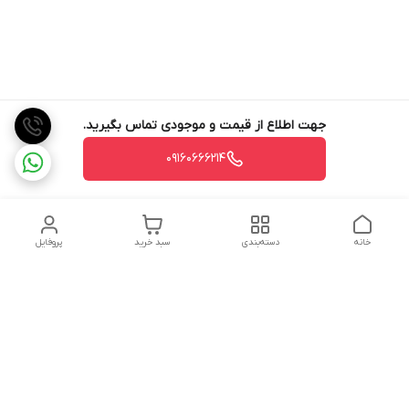
جهت اطلاع از قیمت و موجودی تماس بگیرید.
09160666214
خانه
دسته‌بندی
سبد خرید
پروفایل
دسترسی سریع
تماس با ما
شکایات