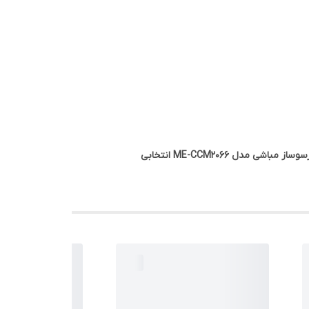
در مجموع، اگر به دنبال دستگاهی نیمه‌صنعتی هستید که بتواند نیازهای یک کافه کوچک یا استفاده حرفه‌ای خانگی را برطرف کند، اسپرسوساز مباشی مدل ME-CCM2066 انتخابی