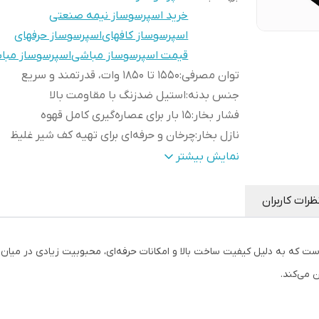
خرید اسپرسوساز نیمه صنعتی
اسپرسوساز کافهای
اسپرسوساز حرفهای
قیمت اسپرسوساز مباشی
اسپرسوساز مبا
توان مصرفی
:
۱۵۵۰ تا ۱۸۵۰ وات، قدرتمند و سریع
جنس بدنه
:
استیل ضدزنگ با مقاومت بالا
فشار بخار
:
۱۵ بار برای عصاره‌گیری کامل قهوه
نازل بخار
:
چرخان و حرفه‌ای برای تهیه کف شیر غلیظ
ظرفیت مخزن آب
:
۲.۷ لیتر با نشانگر سطح آب
نمایش بیشتر
گرم‌کن فنجان
:
مجهز به سینی گرم‌کن فلزی
سینی چکه‌گیر
:
جداشدنی برای نظافت آسان
ظرات کاربران
سایز
۵۸ میلی‌متری حرفه‌ای، مناسب برای
پرتافیلتر
:
باریستاها
ME یکی از دستگاه‌هایی است که به دلیل کیفیت ساخت بالا و امکانات حرفه‌ای، محبوبیت زیاد
نوشیدنی‌های
اسپرسو، کاپوچینو، لاته، موکا، کافه
ن می‌کند.
قابل تهیه
:
ماکیاتو، شیر گرم، آب جوش
سیستم ایمنی
:
خاموشی خودکار برای امنیت بیشتر
صفحه
صفحه نمایشگر PID میتواند دما و زم