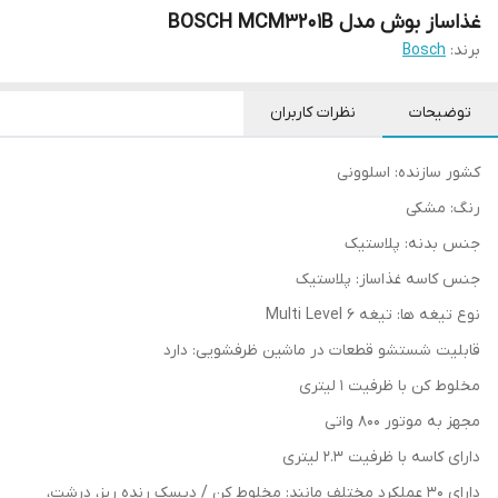
غذاساز بوش مدل BOSCH MCM3201B
برند:
Bosch
توضیحات
نظرات کاربران
کشور سازنده: اسلوونی
رنگ: مشکی
جنس بدنه: پلاستیک
جنس کاسه غذاساز: پلاستیک
نوع تیغه ها: تیغه Multi Level 6
قابلیت شستشو قطعات در ماشین ظرفشویی: دارد
مخلوط کن با ظرفیت 1 لیتری
مجهز به موتور 800 واتی
دارای کاسه با ظرفیت 2.3 لیتری
دارای 30 عملکرد مختلف مانند: مخلوط کن / دیسک رنده ریز، درشت،