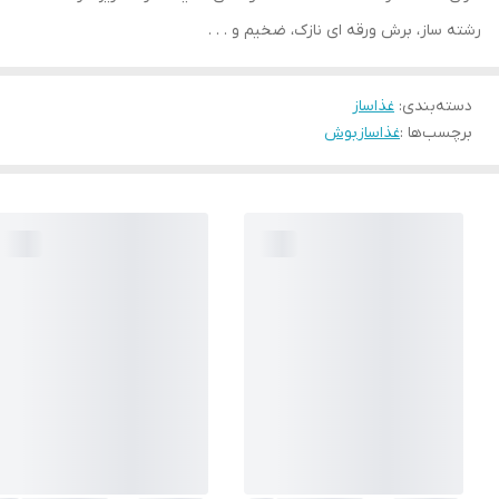
رشته ساز، برش ورقه ای نازک، ضخیم و . . .
دسته‌بندی
:
غذاساز
برچسب‌ها :
غذاساز
بوش