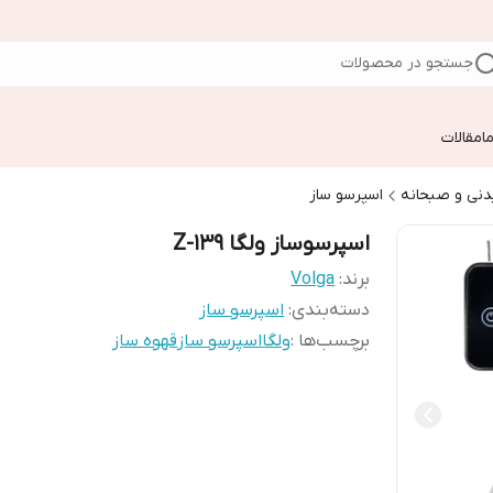
جستجو در محصولات
ا
مقالات
دنی و صبحانه
اسپرسو ساز
اسپرسوساز ولگا Z-139
برند:
Volga
دسته‌بندی
:
اسپرسو ساز
برچسب‌ها :
ولگا
اسپرسو ساز
قهوه ساز