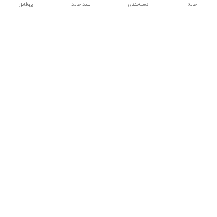
خانه
دسته‌بندی
سبد خرید
پروفایل
دسترسی سریع
تماس با ما
شکایات
درباره ما
قوانین و مقررات
سیاست حریم خصوصی
شماره تماس
09160666214
آدرس ایمیل
kitcheen.gold@gmail.com