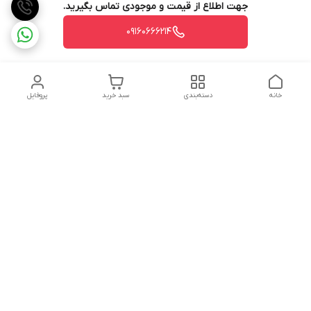
جهت اطلاع از قیمت و موجودی تماس بگیرید.
09160666214
خانه
دسته‌بندی
سبد خرید
پروفایل
دسترسی سریع
تماس با ما
شکایات
درباره ما
قوانین و مقررات
سیاست حریم خصوصی
شماره تماس
09160666214