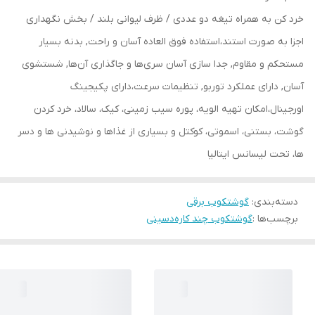
خرد کن به همراه تیغه دو عددی / ظرف لیوانی بلند / بخش نگهداری
اجزا به صورت استند،استفاده فوق العاده آسان و راحت, بدنه بسیار
مستحکم و مقاوم, جدا سازی آسان سری‌ها و جاگذاری آن‌ها, شستشوی
آسان, دارای عملکرد توربو, تنظیمات سرعت،دارای پکیجینگ
اورجینال،امکان تهیه الویه، پوره سیب زمینی، کیک، سالاد، خرد کردن
گوشت، بستنی، اسموتی، کوکتل و بسیاری از غذاها و نوشیدنی ها و دسر
ها، تحت لیسانس ایتالیا
دسته‌بندی
:
گوشتکوب برقی
برچسب‌ها :
گوشتکوب چند کاره
دسینی