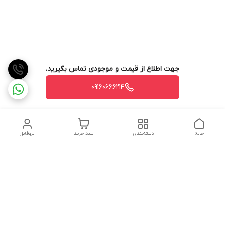
جهت اطلاع از قیمت و موجودی تماس بگیرید.
09160666214
خانه
دسته‌بندی
سبد خرید
پروفایل
دسترسی سریع
تماس با ما
شکایات