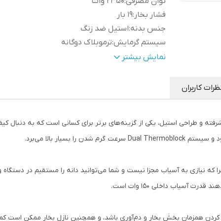
توان مصرفی
:
۲۳۵۰ وات
فشار بخار
:
19 بار
جنس بدنه
:
استیل ضد زنگ
سیستم گرمایش
:
ترموبلاک دوگانه
نمایشگر و کنترل‌ها
:
نمایشگر LCD با فشارسنج
نمایش بیشتر
آسیاب
:
سر آسیاب مخروطی SUS420
طراحی
:
ضد الکتریسیته ساکن، دکمه تنظیم زمان
ظرات کاربران
رفته و طراحی استیل، یکی از گزینه‌های برتر برای کسانی است که به دنبال کیفی
که نیازی به آسیاب مجزا نیست و شما می‌توانید دانه را مستقیم در دستگاه و
ت آسیاب داخلی ۱۵۰ وات است.
کردن همزمان بخش بخار و دم‌آوری باشد، و همچنین نازل بخار ممکن است کمی 