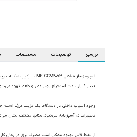
بررسی
توضیحات
مشخصات
ن
اسپرسوساز مباشی ME-CCM2073
با ترکیب امکانات پیش
فشار ۱۹ بار باعث استخراج بهتر عطر و طعم قهوه می‌شود و سیستم Dual Thermoblock سرعت گرم شدن را بسیار بالا می‌برد.
وجود آسیاب داخلی در دستگاه، یک مزیت بزرگ است؛ چرا 
تجهیزات در آشپزخانه می‌شود. منابع مختلف نشان می‌دهند قدر
از نقاط قابل بهبود ممکن است مصرف برق در زمان کار 