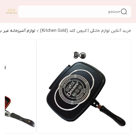
جستجو
خرید آنلاین لوازم خانگی | کیچن گلد (Kitchen Gold)
لوازم آشپزخانه غیر ب