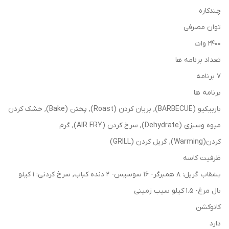
چندکاره
توان مصرفی
2400 وات
تعداد برنامه ها
7 برنامه
برنامه ها
باربیکیو (BARBECUE), بریان کردن (Roast), پختن (Bake), خشک کردن
میوه وسبزی (Dehydrate), سرخ کردن (AIR FRY), گرم
کردن(Warming), گریل کردن (GRILL)
ظرفیت کاسه
بشقاب گریل: 8 همبرگر- 16 سوسیس- 2 دنده کباب, سرخ کردنی: 1 کیلو
بال مرغ- 1.5 کیلو سیب زمینی
کانوکشن
دارد