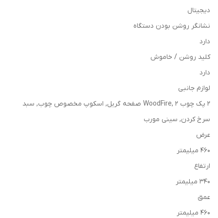
دیجیتال
نشانگر روشن بودن دستگاه
دارد
کلید روشن / خاموش
دارد
لوازم جانبی
2 پک چوب WoodFire, 2 صفحه گریل, اسکوپ مخصوص چوب, سبد
سرخ کردن, سینی مورب
عرض
460 میلیمتر
ارتفاع
340 میلیمتر
عمق
460 میلیمتر