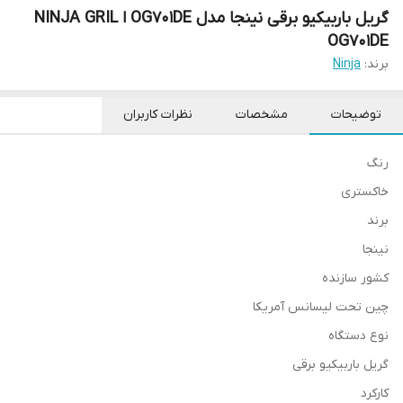
گریل باربیکیو برقی نینجا مدل OG701DE ا NINJA GRIL
OG701DE
برند:
Ninja
توضیحات
مشخصات
نظرات کاربران
رنگ
خاکستری
برند
نینجا
کشور سازنده
چین تحت لیسانس آمریکا
نوع دستگاه
گریل باربیکیو برقی
کارکرد