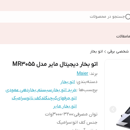
جستجو در محصولات
ا
مقالات
م شخصی برقی
اتو بخار
اتو بخار دیجیتال مایر مدل MR3055
برند:
Maier
دسته‌بندی
:
اتو بخار
برچسب‌ها :
خرید اتو بخار
سیستم بخاردهی عمودی
اتو حرفهای
کیچنگلد
کف نانوسرامیک
اتو بخار مایر
توان مصرفی
:
3000-3200وات
جنس کف اتو
:
سرامیک