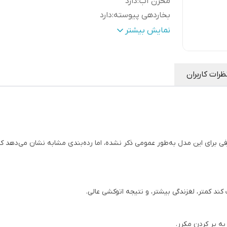
مخزن آب
:
دارد
بخاردهی پیوسته
:
دارد
جنس بدنه
:
پلاستیک مقاوم
نمایش بیشتر
بخاردهی عمودی
:
دارد
نوع کنترل
:
صفحه لمسی
تنظیم دما و
متناسب با انواع پارچه (حریر، پنبه، 
ظرات کاربران
بخار
:
…)
اسپری آب
:
دارد
خاموش شدن خودکار
:
دارد
تمیزکننده خودکار
:
دارد
سیستم ضد چکه
:
دارد
برای این مدل به‌طور عمومی ذکر نشده، اما رده‌بندی مشابه نشان می‌دهد که ا
بخاردهی لحظه‌ای
:
دارد
سیستم ضد رسوب
:
دارد
قابلیت تنظیم بخار
:
دارد
کند کمتر، لغزندگی بیشتر، و نتیجه اتوکشی عالی.
به پر کردن مکرر.