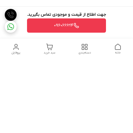
جهت اطلاع از قیمت و موجودی تماس بگیرید.
09160666214
خانه
دسته‌بندی
سبد خرید
پروفایل
دسترسی سریع
تماس با ما
شکایات
درباره ما
قوانین و مقررات
سیاست حریم خصوصی