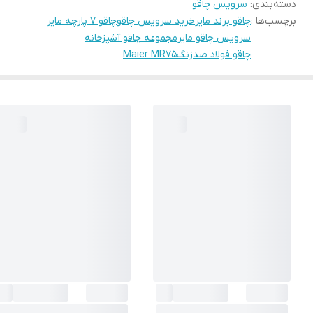
دسته‌بندی
:
سرویس چاقو
برچسب‌ها :
چاقو برند مایر
خرید سرویس چاقو
چاقو ۷ پارچه مایر
سرویس چاقو مایر
مجموعه چاقو آشپزخانه
چاقو فولاد ضدزنگ
Maier MR75