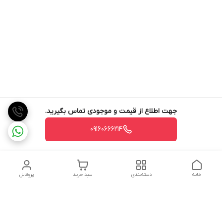
جهت اطلاع از قیمت و موجودی تماس بگیرید.
09160666214
خانه
دسته‌بندی
سبد خرید
پروفایل