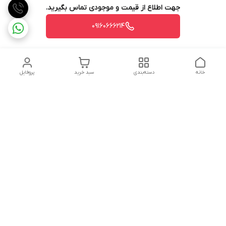
جهت اطلاع از قیمت و موجودی تماس بگیرید.
09160666214
خانه
دسته‌بندی
سبد خرید
پروفایل
دسترسی سریع
تماس با ما
شکایات
درباره ما
قوانین و مقررات
سیاست حریم خصوصی