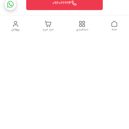
09160666214
خانه
دسته‌بندی
سبد خرید
پروفایل
دسترسی سریع
تماس با ما
شکایات
درباره ما
قوانین و مقررات
سیاست حریم خصوصی
شماره تماس
09160666214
آدرس ایمیل
kitcheen.gold@gmail.com