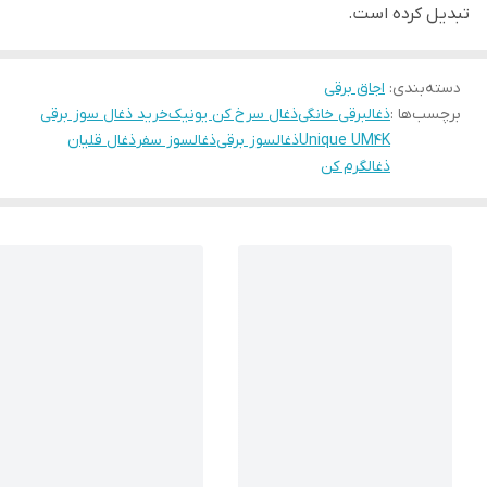
تبدیل کرده است.
دسته‌بندی
:
اجاق برقی
برچسب‌ها :
ذغالبرقی خانگی
ذغال سرخ کن یونیک
خرید ذغال سوز برقی
Unique UM4K
ذغالسوز برقی
ذغالسوز سفر
ذغال قلیان
ذغالگرم کن